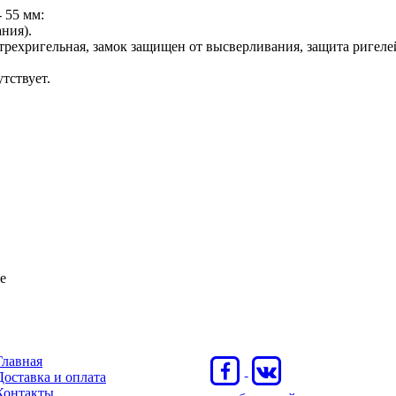
 55 мм:
ния).
трехригельная, замок защищен от высверливания, защита ригеле
тствует.
е
Главная
Доставка и оплата
Контакты