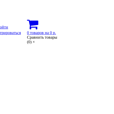
ойти
трироваться
0
товаров
на
0 р.
Сравнить товары
(
0
)
×