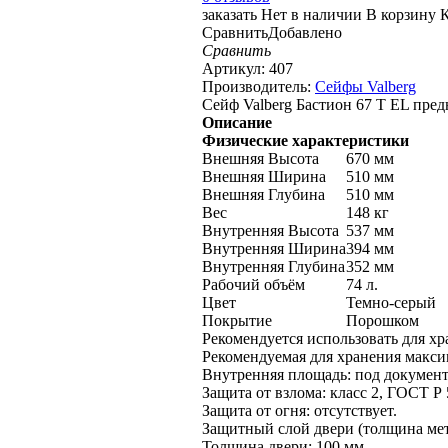
заказать
Нет в наличии
В корзину
К
Сравнить
Добавлено
Сравнить
Артикул:
407
Производитель:
Сейфы Valberg
Сейф Valberg Бастион 67 T EL пред
Описание
Физические характеристики
Внешняя Высота
670 мм
Внешняя Ширина
510 мм
Внешняя Глубина
510 мм
Вес
148 кг
Внутренняя Высота
537 мм
Внутренняя Ширина
394 мм
Внутренняя Глубина
352 мм
Рабочий объём
74 л.
Цвет
Темно-серый
Покрытие
Порошком
Рекомендуется использовать для х
Рекомендуемая для хранения максима
Внутренняя площадь: под докумен
Защита от взлома: класс 2, ГОСТ Р 
Защита от огня: отсутствует.
Защитный слой двери (толщина мета
Толщина двери: 100 мм.